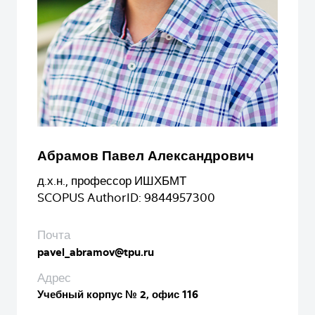
Абрамов Павел Александрович
д.х.н., профессор ИШХБМТ
SCOPUS AuthorID: 9844957300
Почта
pavel_abramov@tpu.ru
Адрес
Учебный корпус № 2, офис 116